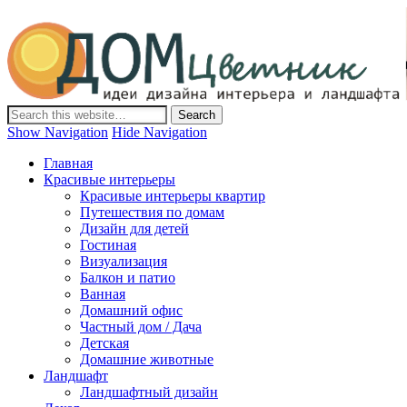
Дом-Цветник
Дизайн интерьера и ландшафта, декор и обустройство дома.
Идеи со всего мира.
Show Navigation
Hide Navigation
Главная
Красивые интерьеры
Красивые интерьеры квартир
Путешествия по домам
Дизайн для детей
Гостиная
Визуализация
Балкон и патио
Ванная
Домашний офис
Частный дом / Дача
Детская
Домашние животные
Ландшафт
Ландшафтный дизайн