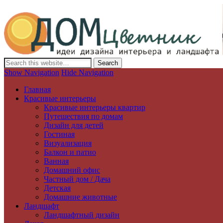
Дизайн интерьера и ландшафта, декор и обустройство дома. Иде
Show Navigation
Hide Navigation
Главная
Красивые интерьеры
Красивые интерьеры квартир
Путешествия по домам
Дизайн для детей
Гостиная
Визуализация
Балкон и патио
Ванная
Домашний офис
Частный дом / Дача
Детская
Домашние животные
Ландшафт
Ландшафтный дизайн