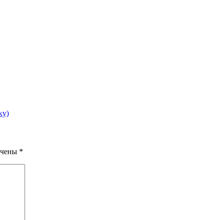
ку)
ечены
*