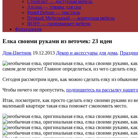
Столплит — доступная мебель
Ascona — товары для сна
Postel Deluxe — текстиль
Первый Мебельный — корпусная мебель
HOFF — гипермаркет мебели
Фотогалерея
Елка своими руками из веточек: 23 идеи
Дом-Цветник
19.12.2013
Декор и аксессуары для дома
,
Праздни
самом деле просто! Главное определиться, из чего сделать елку.
Сегодня рассмотрим идеи, как можно сделать елку из обыкно
Чтобы ничего не пропустить,
подпишитесь на рассылку нашего
Итак, посмотрите, как просто сделать елку своими руками из ве
маленькой квартире такая елка поможет сэкономить место.