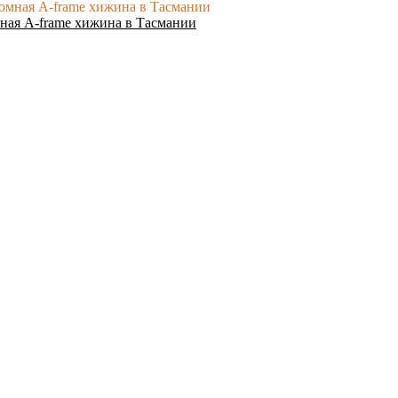
ная A-frame хижина в Тасмании