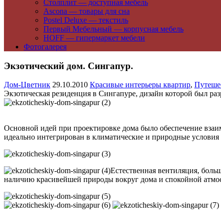
Столплит — доступная мебель
Ascona — товары для сна
Postel Deluxe — текстиль
Первый Мебельный — корпусная мебель
HOFF — гипермаркет мебели
Фотогалерея
Экзотический дом. Сингапур.
Дом-Цветник
29.10.2010
Красивые интерьеры квартир
,
Путеше
Экзотическая резиденция в Сингапуре, дизайн которой был разр
Основной идей при проектировке дома было обеспечение взаим
идеально интегрирован в климатические и природные условия
Естественная вентиляция, больш
наличию красивейшей природы вокруг дома и спокойной атмос