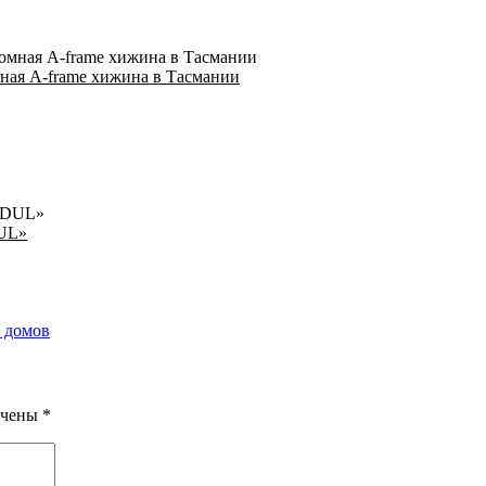
ная A-frame хижина в Тасмании
UL»
 домов
ечены
*