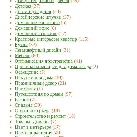
Декор стен, окон и дверей
(58)
Детская
(37)
Дизайн для детей
(20)
Дизайнерские штучки
(37)
Домашние животные
(5)
Домашний офис
(6)
Домашний текстиль
(17)
Красивые интерьеры квартир
(115)
Кухня
(33)
Ландшафтный дизайн
(31)
Мебель
(80)
Оптимизация пространства
(41)
Оригинальные идеи для дома и сада
(2)
Освещение
(5)
Покупки для дома
(30)
Праздничный декор
(21)
Прихожая
(1)
Путешествия по домам
(97)
Разное
(7)
Спальня
(30)
Стили интерьера
(10)
Строительство и ремонт
(10)
Товары: Диваны
(7)
Цвет в интерьере
(17)
Цветы и растения
(40)