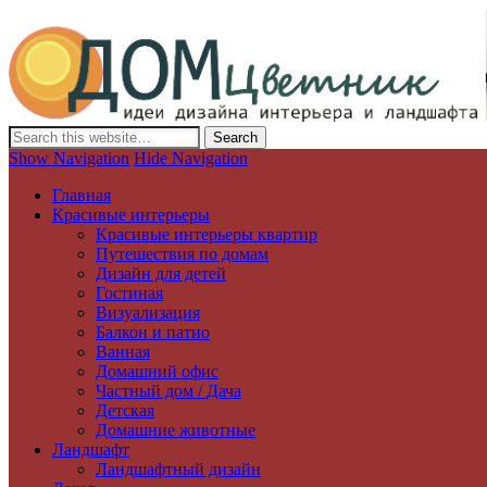
Дизайн интерьера и ландшафта, декор и обустройство дома. Иде
Show Navigation
Hide Navigation
Главная
Красивые интерьеры
Красивые интерьеры квартир
Путешествия по домам
Дизайн для детей
Гостиная
Визуализация
Балкон и патио
Ванная
Домашний офис
Частный дом / Дача
Детская
Домашние животные
Ландшафт
Ландшафтный дизайн