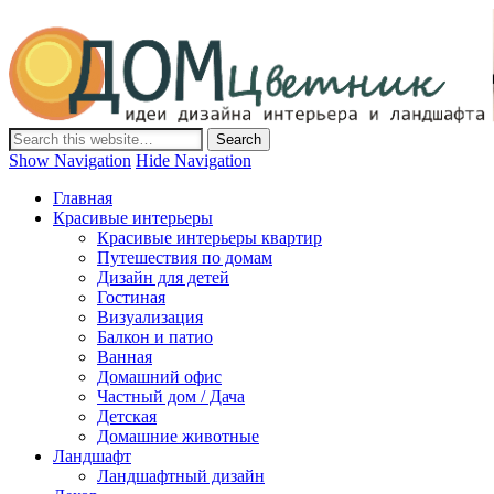
Дом-Цветник
Дизайн интерьера и ландшафта, декор и обустройство дома.
Идеи со всего мира.
Show Navigation
Hide Navigation
Главная
Красивые интерьеры
Красивые интерьеры квартир
Путешествия по домам
Дизайн для детей
Гостиная
Визуализация
Балкон и патио
Ванная
Домашний офис
Частный дом / Дача
Детская
Домашние животные
Ландшафт
Ландшафтный дизайн