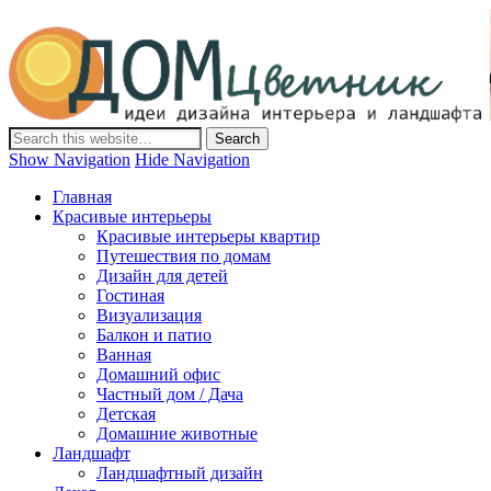
Дом-Цветник
Дизайн интерьера и ландшафта, декор и обустройство дома.
Идеи со всего мира.
Show Navigation
Hide Navigation
Главная
Красивые интерьеры
Красивые интерьеры квартир
Путешествия по домам
Дизайн для детей
Гостиная
Визуализация
Балкон и патио
Ванная
Домашний офис
Частный дом / Дача
Детская
Домашние животные
Ландшафт
Ландшафтный дизайн